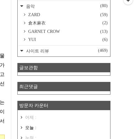
(80)
음악
ZARD
(59)
(2)
倉木麻衣
GARNET CROW
(13)
YUI
(6)
(469)
사이트 리뷰
수가
글보관함
>고
 선
최근댓글
위는
방문자 카운터
 이
어제 :
에서
오늘 :
누적 :