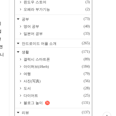
(3)
윈도우 스토어
(2)
오페라 부가기능
(73)
공부
기
(40)
영어 공부
설
(33)
일본어 공부
한
(265)
안드로이드 어플 소개
면
(171)
생활
입니
(89)
갤럭시 스마트폰
(184)
아이허브(iHerb)
(79)
여행
(56)
사진(写真)
(28)
도서
(25)
다이어트
(131)
블로그 놀이
N
(137)
리뷰