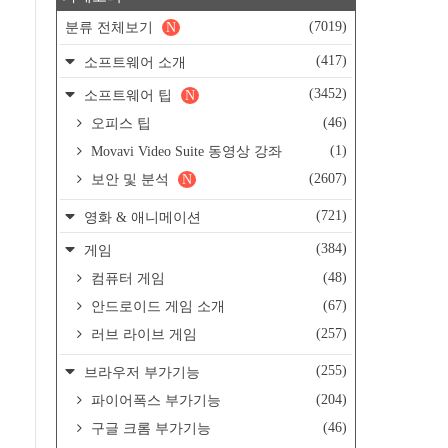
(7019)
분류 전체보기
N
(417)
소프트웨어 소개
(3452)
소프트웨어 팁
N
(46)
오피스 팁
(1)
Movavi Video Suite 동영상 강좌
(2607)
보안 및 분석
N
(721)
영화 & 애니메이션
(384)
게임
(48)
컴퓨터 게임
(67)
안드로이드 게임 소개
(257)
러브 라이브 게임
(255)
브라우저 부가기능
(204)
파이어폭스 부가기능
(46)
구글 크롬 부가기능