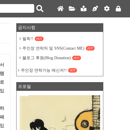
공지사항
필독!!
HOT
주인장 연락처 및 SNS(Contact ME)
HOT
블로그 후원(Blog Donation)
HOT
주인장 연락가능 메신저!!
HOT
그램
프로
프로필
 있
스페
 있