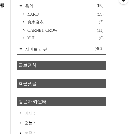
실행
(80)
음악
ZARD
(59)
(2)
倉木麻衣
GARNET CROW
(13)
YUI
(6)
(469)
사이트 리뷰
글보관함
최근댓글
방문자 카운터
어제 :
오늘 :
누적 :