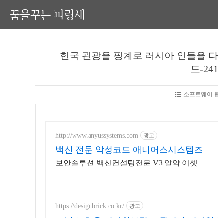
꿈을꾸는 파랑새
한국 관광을 핑계로 러시아 인들을 타겟
드-2410
소프트웨어 팁
http://www.anyussystems.com
광고
백신 전문 악성코드 애니어스시스템즈
보안솔루션 백신컨설팅전문 V3 알약 이셋
https://designbrick.co.kr/
광고