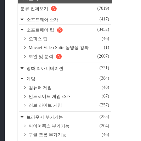
(7019)
분류 전체보기
N
(417)
소프트웨어 소개
(3452)
소프트웨어 팁
N
(46)
오피스 팁
(1)
Movavi Video Suite 동영상 강좌
(2607)
보안 및 분석
N
(721)
영화 & 애니메이션
(384)
게임
(48)
컴퓨터 게임
(67)
안드로이드 게임 소개
(257)
러브 라이브 게임
(255)
브라우저 부가기능
(204)
파이어폭스 부가기능
(46)
구글 크롬 부가기능