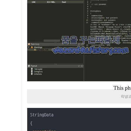
This ph
악성코
StringData

{
