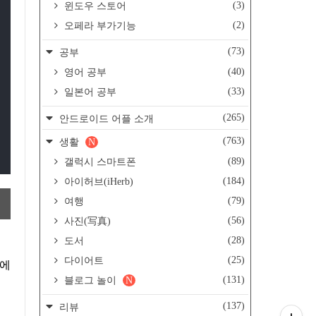
(3)
윈도우 스토어
(2)
오페라 부가기능
(73)
공부
(40)
영어 공부
(33)
일본어 공부
(265)
안드로이드 어플 소개
(763)
생활
N
(89)
갤럭시 스마트폰
(184)
아이허브(iHerb)
(79)
여행
(56)
사진(写真)
(28)
도서
(25)
다이어트
래에
(131)
블로그 놀이
N
(137)
리뷰