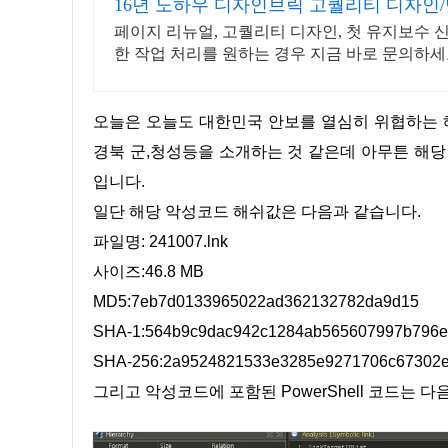
16년 노하우 디자인브릭 고퀄리티 디자인
페이지 리뉴얼, 고퀄리티 디자인, 첫 유지보수 신청
한 작업 처리를 원하는 경우 지금 바로 문의하세
오늘은 오늘도 대한민국 안보를 열심히 위협하는 해킹 단체인 김수키(Kimsuky)에서 러시아인들에게 한국 전통시장,
경북 군,청성등을 소개하는 것 같은데 아무튼 해
입니다.
일단 해당 악성코드 해쉬값은 다음과 같습니다.
파일명: 241007.lnk
사이즈:46.8 MB
MD5:7eb7d0133965022ad362132782da9d15
SHA-1:564b9c9dac942c1284ab565607997b796e
SHA-256:2a9524821533e3285e9271706c67302e
그리고 악성코드에 포함된 PowerShell 코드는 다