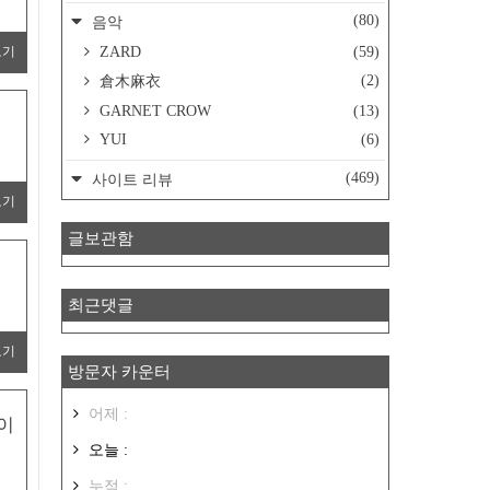
(80)
음악
ZARD
(59)
보기
(2)
倉木麻衣
GARNET CROW
(13)
YUI
(6)
(469)
사이트 리뷰
보기
글보관함
최근댓글
보기
방문자 카운터
어제 :
파이
오늘 :
누적 :