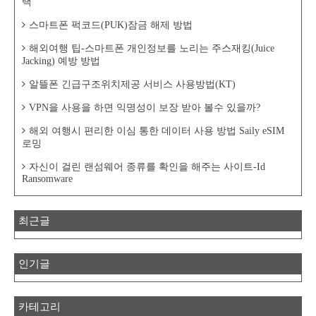
택
스마트폰 퍽코드(PUK)잠금 해제 방법
해외여행 팁-스마트폰 개인정보를 노리는 주스재킹(Juice
Jacking) 예방 방법
알뜰폰 긴급구조위치제공 서비스 사용방법(KT)
VPN을 사용을 하면 익명성이 보장 받아 볼수 있을까?
해외 여행시 편리한 이심 통한 데이터 사용 방법 Saily eSIM
로밍
자신이 걸린 랜섬웨어 종류를 확인을 해주는 사이트-Id
Ransomware
최근글
인기글
카테고리