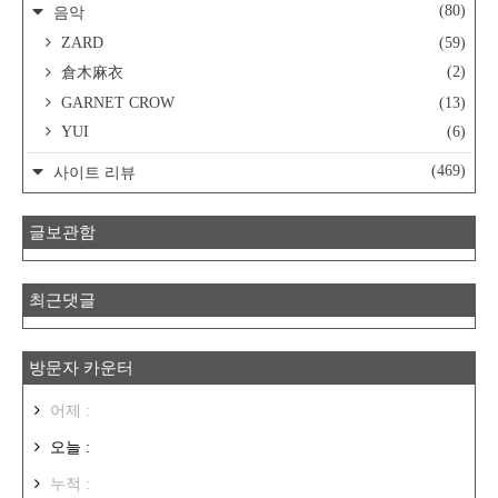
(80)
음악
ZARD
(59)
(2)
倉木麻衣
GARNET CROW
(13)
YUI
(6)
(469)
사이트 리뷰
글보관함
최근댓글
방문자 카운터
어제 :
오늘 :
누적 :