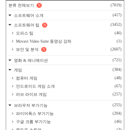
(7019)
분류 전체보기
N
(417)
소프트웨어 소개
(3452)
소프트웨어 팁
N
(46)
오피스 팁
(1)
Movavi Video Suite 동영상 강좌
(2607)
보안 및 분석
N
(721)
영화 & 애니메이션
(384)
게임
(48)
컴퓨터 게임
(67)
안드로이드 게임 소개
(257)
러브 라이브 게임
(255)
브라우저 부가기능
(204)
파이어폭스 부가기능
(46)
구글 크롬 부가기능
(3)
윈도우 스토어