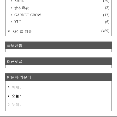
ZARD
(59)
(2)
倉木麻衣
GARNET CROW
(13)
YUI
(6)
(469)
사이트 리뷰
글보관함
최근댓글
방문자 카운터
어제 :
오늘 :
누적 :