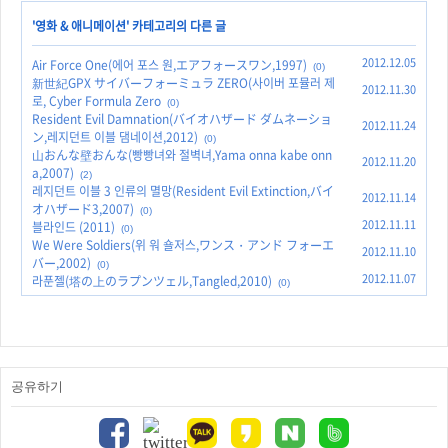
'
영화 & 애니메이션
' 카테고리의 다른 글
2012.12.05
Air Force One(에어 포스 원,エアフォースワン,1997)
(0)
新世紀GPX サイバーフォーミュラ ZERO(사이버 포뮬러 제
2012.11.30
로, Cyber Formula Zero
(0)
Resident Evil Damnation(バイオハザード ダムネーショ
2012.11.24
ン,레지던트 이블 댐네이션,2012)
(0)
山おんな壁おんな(빵빵녀와 절벽녀,Yama onna kabe onn
2012.11.20
a,2007)
(2)
레지던트 이블 3 인류의 멸망(Resident Evil Extinction,バイ
2012.11.14
オハザード3,2007)
(0)
2012.11.11
블라인드 (2011)
(0)
We Were Soldiers(위 워 숄저스,ワンス・アンド フォーエ
2012.11.10
バー,2002)
(0)
2012.11.07
라푼젤(塔の上のラプンツェル,Tangled,2010)
(0)
공유하기