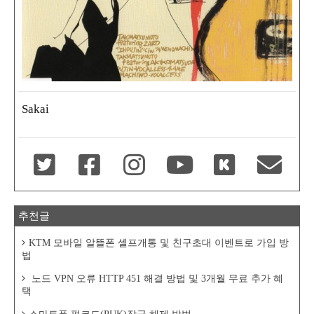
Sakai
추천글
KTM 모바일 알뜰폰 셀프개통 및 친구초대 이벤트로 가입 방
법
노드 VPN 오류 HTTP 451 해결 방법 및 3개월 무료 추가 혜
택