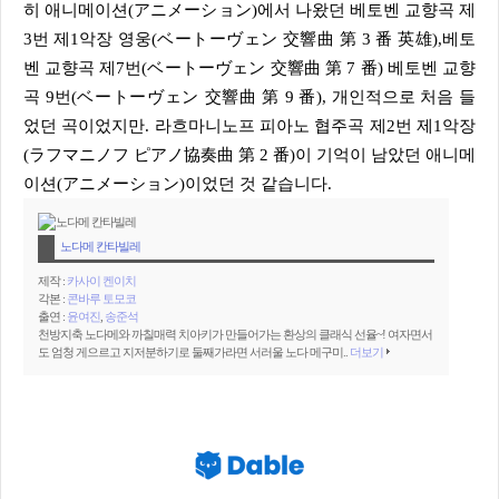
히 애니메이션(アニメーション)에서 나왔던 베토벤 교향곡 제
3번 제1악장 영웅(ベートーヴェン 交響曲 第 3 番 英雄),베토
벤 교향곡 제7번(ベートーヴェン 交響曲 第 7 番) 베토벤 교향
곡 9번(ベートーヴェン 交響曲 第 9 番), 개인적으로 처음 들
었던 곡이었지만. 라흐마니노프 피아노 협주곡 제2번 제1악장
(ラフマニノフ ピアノ協奏曲 第 2 番)이 기억이 남았던 애니메
이션(アニメーション)이었던 것 같습니다.
노다메 칸타빌레
제작 :
카사이 켄이치
각본 :
콘바루 토모코
출연 :
윤여진
,
송준석
천방지축 노다메와 까칠매력 치아키가 만들어가는 환상의 클래식 선율~! 여자면서
도 엄청 게으르고 지저분하기로 둘째가라면 서러울 노다 메구미..
더보기