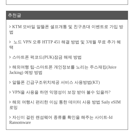
추천글
KTM 모바일 알뜰폰 셀프개통 및 친구초대 이벤트로 가입 방
법
노드 VPN 오류 HTTP 451 해결 방법 및 3개월 무료 추가 혜
택
스마트폰 퍽코드(PUK)잠금 해제 방법
해외여행 팁-스마트폰 개인정보를 노리는 주스재킹(Juice
Jacking) 예방 방법
알뜰폰 긴급구조위치제공 서비스 사용방법(KT)
VPN을 사용을 하면 익명성이 보장 받아 볼수 있을까?
해외 여행시 편리한 이심 통한 데이터 사용 방법 Saily eSIM
로밍
자신이 걸린 랜섬웨어 종류를 확인을 해주는 사이트-Id
Ransomware