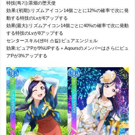
特技(특기):茶畑の堕天使
効果:(初期):リズムアイコン14個ごとに12%の確率で次に発
動する特技のLvが6アップする
効果(最大):リズムアイコン14個ごとに40%の確率で次に発動
する特技のLvが8アップする
センタースキル(센터 스킬):ピュアエンジェル
効果:ピュアPが9%UPする＋Aqoursのメンバーはさらにピュ
アPが3%アップする