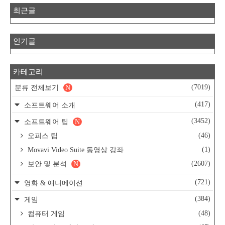
최근글
인기글
카테고리
(7019)
분류 전체보기
N
(417)
소프트웨어 소개
(3452)
소프트웨어 팁
N
(46)
오피스 팁
(1)
Movavi Video Suite 동영상 강좌
(2607)
보안 및 분석
N
(721)
영화 & 애니메이션
(384)
게임
(48)
컴퓨터 게임