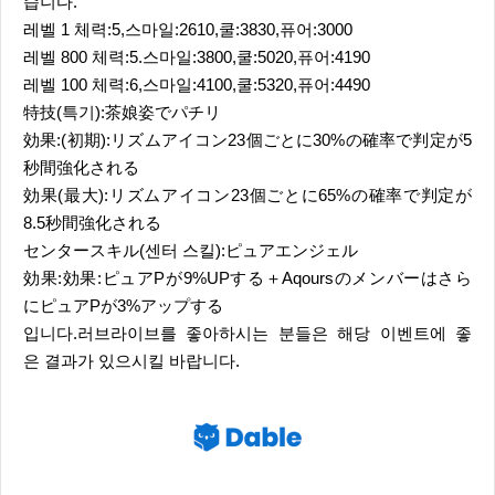
습니다.
레벨 1 체력:5,스마일:2610,쿨:3830,퓨어:3000
레벨 800 체력:5.스마일:3800,쿨:5020,퓨어:4190
레벨 100 체력:6,스마일:4100,쿨:5320,퓨어:4490
特技(특기):茶娘姿でパチリ
効果:(初期):リズムアイコン23個ごとに30%の確率で判定が5
秒間強化される
効果(最大):リズムアイコン23個ごとに65%の確率で判定が
8.5秒間強化される
センタースキル(센터 스킬):ピュアエンジェル
効果:効果:ピュアPが9%UPする＋Aqoursのメンバーはさら
にピュアPが3%アップする
입니다.러브라이브를 좋아하시는 분들은 해당 이벤트에 좋
은 결과가 있으시킬 바랍니다.