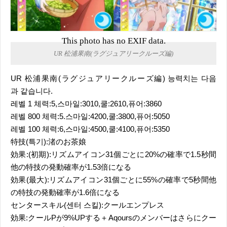
This photo has no EXIF data.
UR 松浦果南(ラグジュアリークルーズ編)
UR 松浦果南(ラグジュアリークルーズ編) 능력치는 다음
과 같습니다.
레벨 1 체력:5,스마일:3010,쿨:2610,퓨어:3860
레벨 800 체력:5.스마일:4200,쿨:3800,퓨어:5050
레벨 100 체력:6,스마일:4500,쿨:4100,퓨어:5350
特技(특기):渚のお茶娘
効果:(初期):リズムアイコン31個ごとに20%の確率で1.5秒間
他の特技の発動確率が1.53倍になる
効果(最大):リズムアイコン31個ごとに55%の確率で5秒間他
の特技の発動確率が1.6倍になる
センタースキル(센터 스킬):クールエンプレス
効果:クールPが9%UPする＋Aqoursのメンバーはさらにクー