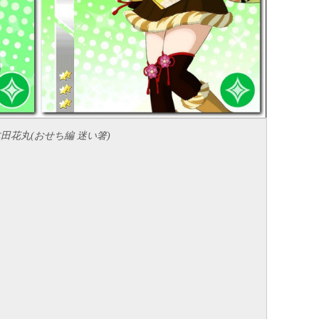
木田花丸(おせち編 迷い箸)