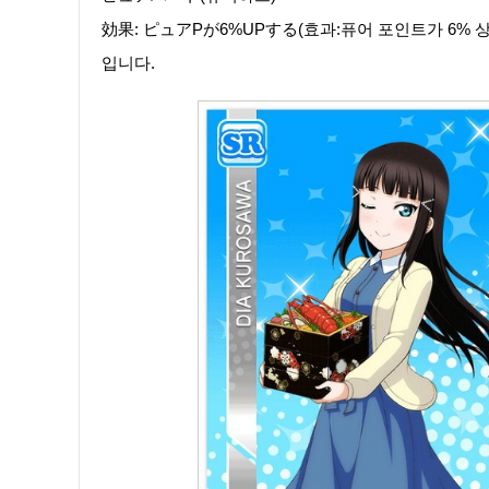
効果: ピュアPが6%UPする(효과:퓨어 포인트가 6% 상
입니다.