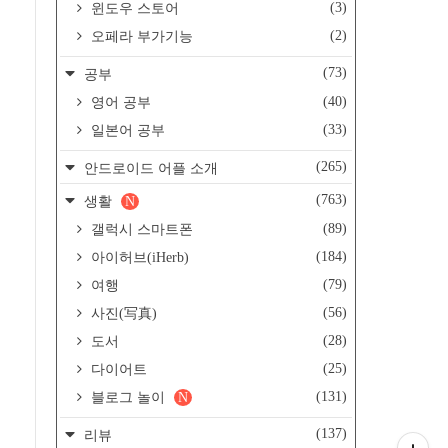
(3)
윈도우 스토어
(2)
오페라 부가기능
(73)
공부
(40)
영어 공부
(33)
일본어 공부
(265)
안드로이드 어플 소개
(763)
생활
N
(89)
갤럭시 스마트폰
(184)
아이허브(iHerb)
(79)
여행
(56)
사진(写真)
(28)
도서
(25)
다이어트
(131)
블로그 놀이
N
(137)
리뷰