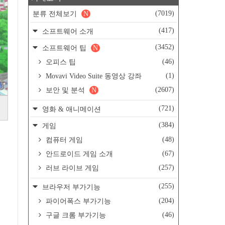
(7019)
분류 전체보기
N
(417)
소프트웨어 소개
(3452)
소프트웨어 팁
N
(46)
오피스 팁
(1)
Movavi Video Suite 동영상 강좌
(2607)
보안 및 분석
N
(721)
영화 & 애니메이션
(384)
게임
(48)
컴퓨터 게임
(67)
안드로이드 게임 소개
(257)
러브 라이브 게임
(255)
브라우저 부가기능
(204)
파이어폭스 부가기능
(46)
구글 크롬 부가기능