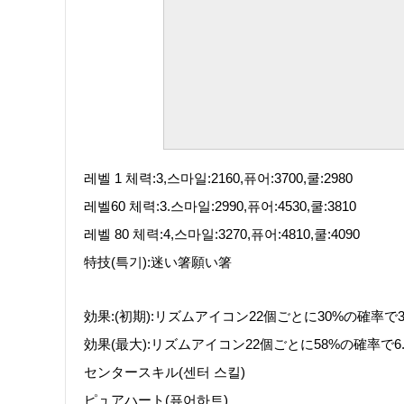
레벨 1 체력:3,스마일:2160,퓨어:3700,쿨:2980
레벨60 체력:3.스마일:2990,퓨어:4530,쿨:3810
레벨 80 체력:4,스마일:3270,퓨어:4810,쿨:4090
特技(특기):迷い箸願い箸
効果:(初期):リズムアイコン22個ごとに30%の確率
効果(最大):リズムアイコン22個ごとに58%の確率で
センタースキル(센터 스킬)
ピュアハート(퓨어하트)