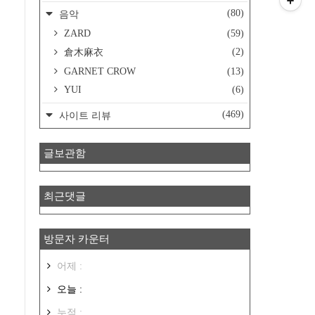
(80)
음악
ZARD
(59)
(2)
倉木麻衣
GARNET CROW
(13)
YUI
(6)
(469)
사이트 리뷰
글보관함
최근댓글
방문자 카운터
어제 :
오늘 :
누적 :