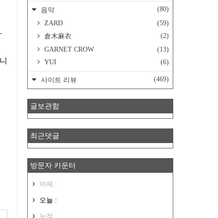
(80)
음악
ZARD
(59)
.
(2)
倉木麻衣
GARNET CROW
(13)
합니
YUI
(6)
(469)
사이트 리뷰
글보관함
최근댓글
방문자 카운터
어제 :
오늘 :
누적 :