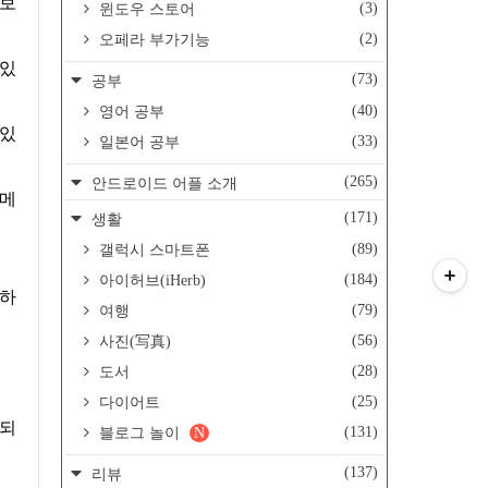
 보
(3)
윈도우 스토어
(2)
오페라 부가기능
 있
(73)
공부
(40)
영어 공부
 있
(33)
일본어 공부
(265)
안드로이드 어플 소개
 메
(171)
생활
(89)
갤럭시 스마트폰
(184)
아이허브(iHerb)
원하
(79)
여행
(56)
사진(写真)
(28)
도서
(25)
다이어트
장되
(131)
블로그 놀이
N
(137)
리뷰