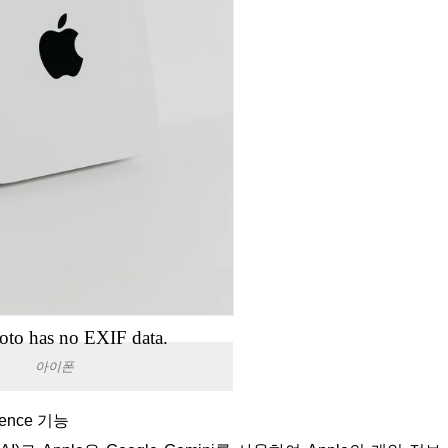
oto has no EXIF data.
아이폰
ligence 기능