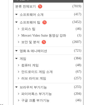
(7019)
분류 전체보기
N
(417)
소프트웨어 소개
(3452)
소프트웨어 팁
N
(46)
오피스 팁
(1)
Movavi Video Suite 동영상 강좌
(2607)
보안 및 분석
N
(721)
영화 & 애니메이션
(384)
게임
(48)
컴퓨터 게임
(67)
안드로이드 게임 소개
(257)
러브 라이브 게임
(255)
브라우저 부가기능
(204)
파이어폭스 부가기능
(46)
구글 크롬 부가기능