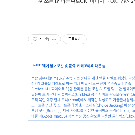
나만쓰는 IP. 빠른속도OK. 어디서나 OK. VP
9
구독하기
'
소프트웨어 팁
>
보안 및 분석
' 카테고리의 다른 글
북한 김수키(Kimsuky)추측 되는 상여금 계산 엑셀 파일로 위장한 악성코드
삼X리 그룹을 타겟으로 하는 피싱 메일-새로운 전자 영수증을 받았습니다(2
Firefox 141(파이어폭스)탭 관리를 돕는 로컬 AI 도입 및 보안 업데이
일본어 로 제작이 된 클릭픽스(ClickFix) 공격 사이트-soubtcevent(.)c
주적 북한 해킹 단체 코니(Konni)에서 제작한 악성코드-자금출처명세서.ln
스마트폰 충전 중 스마트폰 해킹 초이스재킹(Choice Jacking) 예방 
부킹 닷컴(Booking) 피싱 사이트를 악용한 클릭픽스 공격(Clickfix)
(0
애플 맥(Apple macOS) 맥북 저장 공간 확보를 악용한 클릭픽스(ClickF