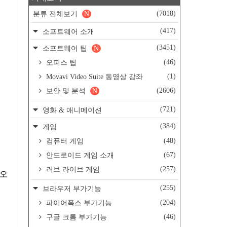
(7018)
분류 전체보기
N
(417)
소프트웨어 소개
(3451)
소프트웨어 팁
N
(46)
오피스 팁
(1)
Movavi Video Suite 동영상 강좌
(2606)
보안 및 분석
N
(721)
영화 & 애니메이션
(384)
게임
(48)
컴퓨터 게임
(67)
안드로이드 게임 소개
(257)
러브 라이브 게임
(255)
브라우저 부가기능
(204)
파이어폭스 부가기능
(46)
구글 크롬 부가기능