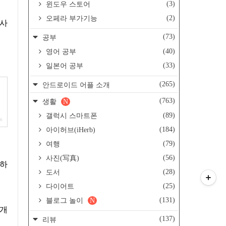
(3)
윈도우 스토어
(2)
오페라 부가기능
 사
(73)
공부
(40)
영어 공부
(33)
일본어 공부
(265)
안드로이드 어플 소개
(763)
생활
N
(89)
갤럭시 스마트폰
m
(184)
아이허브(iHerb)
(79)
여행
(56)
사진(写真)
(28)
도서
(25)
다이어트
(131)
블로그 놀이
N
 개
(137)
리뷰