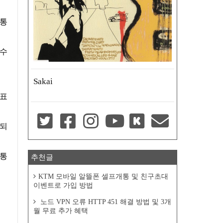
 통
실수
Sakai
발표
 되
 통
추천글
KTM 모바일 알뜰폰 셀프개통 및 친구초대
이벤트로 가입 방법
노드 VPN 오류 HTTP 451 해결 방법 및 3개
월 무료 추가 혜택