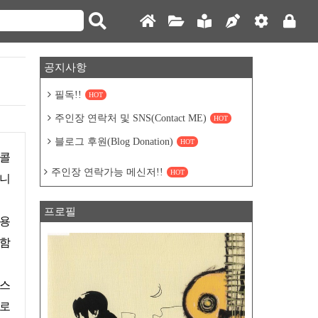
공지사항
필독!!
HOT
주인장 연락처 및 SNS(Contact ME)
HOT
블로그 후원(Blog Donation)
HOT
주인장 연락가능 메신저!!
HOT
입니
프로필
사용
결함
비스
무로