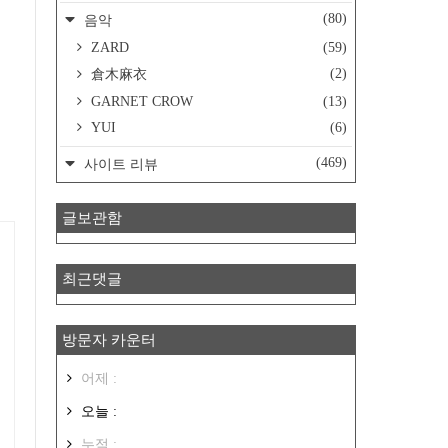
(80)
음악
ZARD
(59)
(2)
倉木麻衣
GARNET CROW
(13)
YUI
(6)
(469)
사이트 리뷰
글보관함
최근댓글
방문자 카운터
어제 :
오늘 :
누적 :