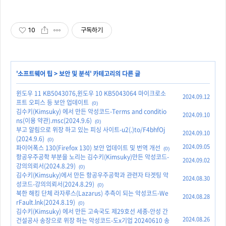
10
구독하기
'
소프트웨어 팁
>
보안 및 분석
' 카테고리의 다른 글
윈도우 11 KB5043076,윈도우 10 KB5043064 마이크로소
2024.09.12
프트 오피스 등 보안 업데이트
(0)
김수키(Kimsuky) 에서 만든 악성코드-Terms and conditio
2024.09.10
ns(이용 약관).msc(2024.9.6)
(0)
부고 알림으로 위장 하고 있는 피싱 사이트-u2(.)to/F4bhfOj
2024.09.10
(2024.9.6)
(0)
2024.09.05
파이어폭스 130(Firefox 130) 보안 업데이트 및 번역 개선
(0)
항공우주공학 부분을 노리는 김수키(Kimsuky)만든 악성코드-
2024.09.02
강의의뢰서(2024.8.29)
(0)
김수키(Kimsuky)에서 만든 항공우주공학과 관련자 타겟팅 악
2024.08.30
성코드-강의의뢰서(2024.8.29)
(0)
북한 해킹 단체 라자루스(Lazarus) 추측이 되는 악성코드-We
2024.08.28
rFault.lnk(2024.8.19)
(0)
김수키(Kimsuky) 에서 만든 고속국도 제29호선 세종-안성 간
2024.08.26
건설공사 송장으로 위장 하는 악성코드-도x기업 20240610 송