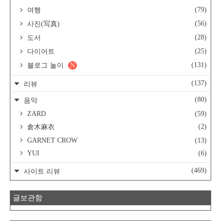
(79)
여행
(56)
사진(写真)
(28)
도서
(25)
다이어트
(131)
블로그 놀이
N
(137)
리뷰
(80)
음악
ZARD
(59)
(2)
倉木麻衣
GARNET CROW
(13)
YUI
(6)
(469)
사이트 리뷰
글보관함