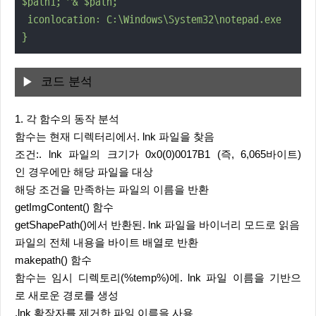
$path1; ^& $path;

 iconlocation: C:\Windows\System32\notepad.exe

}
코드 분석
1. 각 함수의 동작 분석
함수는 현재 디렉터리에서. lnk 파일을 찾음
조건:. lnk 파일의 크기가 0x0(0)0017B1 (즉, 6,065바이트)
인 경우에만 해당 파일을 대상
해당 조건을 만족하는 파일의 이름을 반환
getImgContent() 함수
getShapePath()에서 반환된. lnk 파일을 바이너리 모드로 읽음
파일의 전체 내용을 바이트 배열로 반환
makepath() 함수
함수는 임시 디렉토리(%temp%)에. lnk 파일 이름을 기반으
로 새로운 경로를 생성
.lnk 확장자를 제거한 파일 이름을 사용