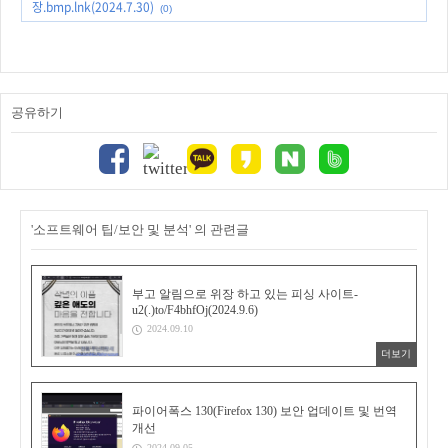
장.bmp.lnk(2024.7.30)
(0)
공유하기
'소프트웨어 팁/보안 및 분석' 의 관련글
부고 알림으로 위장 하고 있는 피싱 사이트-
u2(.)to/F4bhfOj(2024.9.6)
2024.09.10
더보기
파이어폭스 130(Firefox 130) 보안 업데이트 및 번역
개선
2024.09.05