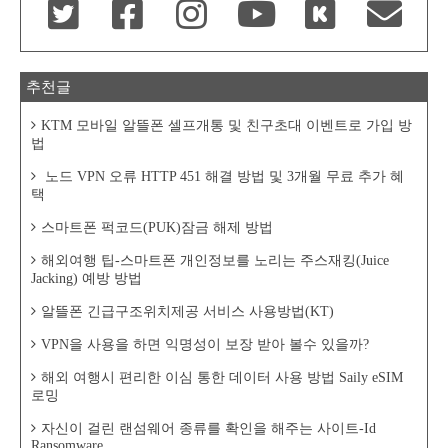
추천글
KTM 모바일 알뜰폰 셀프개통 및 친구초대 이벤트로 가입 방
법
노드 VPN 오류 HTTP 451 해결 방법 및 3개월 무료 추가 혜
택
스마트폰 퍽코드(PUK)잠금 해제 방법
해외여행 팁-스마트폰 개인정보를 노리는 주스재킹(Juice
Jacking) 예방 방법
알뜰폰 긴급구조위치제공 서비스 사용방법(KT)
VPN을 사용을 하면 익명성이 보장 받아 볼수 있을까?
해외 여행시 편리한 이심 통한 데이터 사용 방법 Saily eSIM
로밍
자신이 걸린 랜섬웨어 종류를 확인을 해주는 사이트-Id
Ransomware