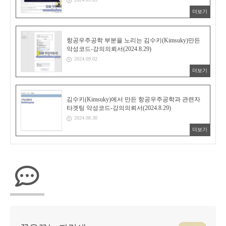
더보기
항공우주공학 부분을 노리는 김수키(Kimsuky)만든
악성코드-강의의뢰서(2024.8.29)
2024.09.02
더보기
김수키(Kimsuky)에서 만든 항공우주공학과 관련자
타겟팅 악성코드-강의의뢰서(2024.8.29)
2024.08.30
더보기