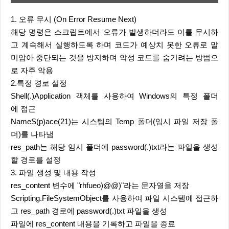
1. 오류 무시 (On Error Resume Next)
해당 명령은 스크립트에서 오류가 발생하더라도 이를 무시하
고 계속해서 실행하도록 하며 코드가 예상치 못한 오류로 말
미암아 중단되는 것을 방지하며 악성 코드를 숨기려는 방법으
로 자주 악용
2.특정 경로 설정
Shell(.)Application 객체를 사용하여 Windows의 특정 폴더
에 접근
NameS(p)ace(21)는 시스템의 Temp 폴더(임시 파일 저장 폴
더)를 나타냄
res_path는 해당 임시 폴더에 password(.)txt라는 파일을 생성
할 경로를 설정
3. 파일 생성 및 내용 작성
res_content 변수에 "rhfueo)@@)"라는 문자열을 저장
Scripting.FileSystemObject를 사용하여 파일 시스템에 접근하
고 res_path 경로에 password(.)txt 파일을 생성
파일에 res_content 내용을 기록하고 파일을 종료