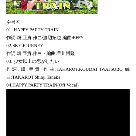
수록곡
01. HAPPY PARTY TRAIN
作詞:畑 亜貴 作曲:渡辺拓也 編曲:EFFY
02.SKY JOURNEY
作詞:畑 亜貴,作曲・編曲:早川博隆
03. 少女以上の恋がしたい
作詞:畑 亜貴 作曲:TAKAROT,KOUDAI IWATSUBO 編
曲:TAKAROT,Shinji Tanaka
04.HAPPY PARTY TRAIN(Off Vocal)