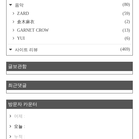
(80)
음악
ZARD
(59)
(2)
倉木麻衣
GARNET CROW
(13)
YUI
(6)
(469)
사이트 리뷰
글보관함
최근댓글
방문자 카운터
어제 :
오늘 :
누적 :