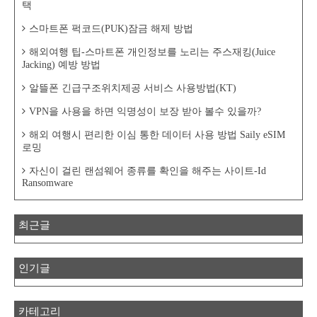
택
스마트폰 퍽코드(PUK)잠금 해제 방법
해외여행 팁-스마트폰 개인정보를 노리는 주스재킹(Juice
Jacking) 예방 방법
알뜰폰 긴급구조위치제공 서비스 사용방법(KT)
VPN을 사용을 하면 익명성이 보장 받아 볼수 있을까?
해외 여행시 편리한 이심 통한 데이터 사용 방법 Saily eSIM
로밍
자신이 걸린 랜섬웨어 종류를 확인을 해주는 사이트-Id
Ransomware
최근글
인기글
카테고리