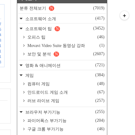
(7019)
분류 전체보기
N
(417)
소프트웨어 소개
7
(3452)
소프트웨어 팁
N
5
4
(46)
오피스 팁
8
(1)
1
Movavi Video Suite 동영상 강좌
1
(2607)
보안 및 분석
N
1
8
(721)
영화 & 애니메이션
(384)
게임
(48)
컴퓨터 게임
(67)
안드로이드 게임 소개
(257)
러브 라이브 게임
(255)
브라우저 부가기능
(204)
파이어폭스 부가기능
(46)
구글 크롬 부가기능