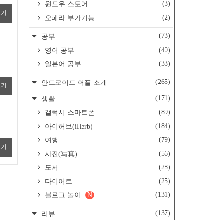
(3)
윈도우 스토어
보기
(2)
오페라 부가기능
(73)
공부
ロ
(40)
영어 공부
(33)
일본어 공부
(265)
안드로이드 어플 소개
보기
(171)
생활
(89)
갤럭시 스마트폰
(184)
아이허브(iHerb)
(79)
여행
보기
(56)
사진(写真)
(28)
도서
(25)
다이어트
(131)
블로그 놀이
N
(137)
리뷰