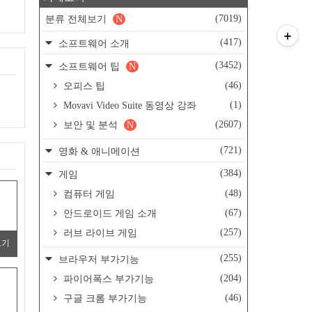
(7019)
분류 전체보기
N
(417)
소프트웨어 소개
(3452)
소프트웨어 팁
N
(46)
오피스 팁
(1)
Movavi Video Suite 동영상 강좌
(2607)
보안 및 분석
N
(721)
영화 & 애니메이션
(384)
게임
(48)
컴퓨터 게임
(67)
안드로이드 게임 소개
(257)
러브 라이브 게임
보기
(255)
브라우저 부가기능
(204)
파이어폭스 부가기능
(46)
구글 크롬 부가기능