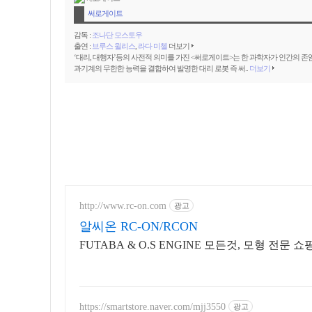
써로게이트
감독 :
조나단 모스토우
출연 :
브루스 윌리스
,
라다 미첼
더보기
‘대리, 대행자’등의 사전적 의미를 가진 <써로게이트>는 한 과학자가 인간의 존
과기계의 무한한 능력을 결합하여 발명한 대리 로봇 즉 써..
더보기
http://www.rc-on.com
광고
알씨온 RC-ON/RCON
FUTABA & O.S ENGINE 모든것, 모형 전문 
https://smartstore.naver.com/mjj3550
광고