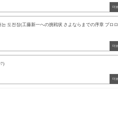
더
보내는 도전장(工藤新一への挑戦状 さよならまでの序章 プロ
더
7)
더