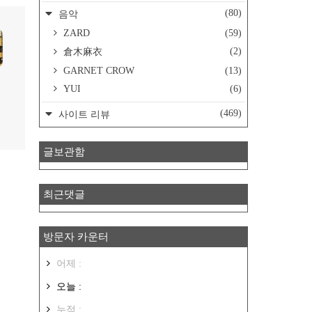
(80)
음악
ZARD
(59)
(2)
倉木麻衣
GARNET CROW
(13)
YUI
(6)
(469)
사이트 리뷰
글보관함
최근댓글
방문자 카운터
어제 :
오늘 :
누적 :