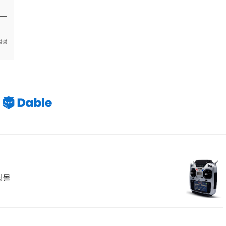
엄성
쇼핑몰