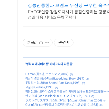
강릉전통한과 브랜드 무진장 구수한 옥수
HACCP인증 강원도지사가 품질인증하는 강릉
정일배송 서비스 우체국택배
공감
구독하기
'
영화 & 애니메이션
' 카테고리의 다른 글
Hitman(히트맨,ヒットマン,2007)
(0)
이상적 결혼(理想の結婚,Wedding Story 1997)
(2)
못말리는 람보(Hot Shots! Part Deux,1993)
(0)
고질라(Godzilla,1998)
(2)
명탐정코난 드라마 스페셜 쿠도 신이치에게 보내는 도전장(工藤新一
맨 인 블랙(Men in Black,メン イン ブラック,1997)
(0)
ラストクリスマス(라스트 크리스마스,Last Christmas,2004)
(0)
Out of Africa(아웃오브 아프리카,愛と哀しみの果て,1985)
(0)