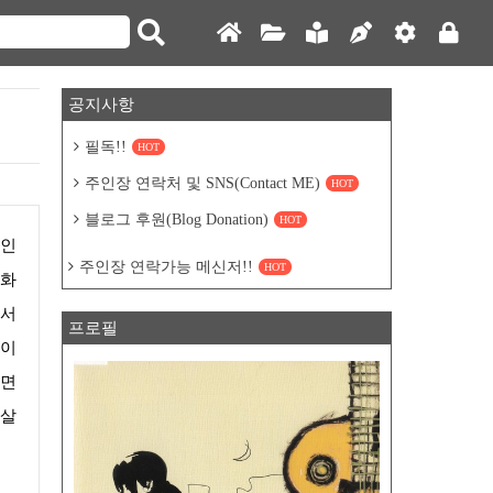
공지사항
필독!!
HOT
주인장 연락처 및 SNS(Contact ME)
HOT
블로그 후원(Blog Donation)
HOT
주인장 연락가능 메신저!!
HOT
사화
해서
프로필
게이
으면
 살