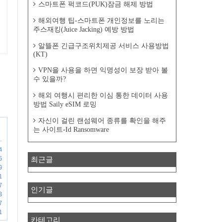
스마트폰 퍽코드(PUK)잠금 해제 방법
해외여행 팁-스마트폰 개인정보를 노리는
주스재킹(Juice Jacking) 예방 방법
알뜰폰 긴급구조위치제공 서비스 사용방법
(KT)
VPN을 사용을 하면 익명성이 보장 받아 볼
수 있을까?
해외 여행시 편리한 이심 통한 데이터 사용
방법 Saily eSIM 로밍
자신이 걸린 랜섬웨어 종류를 확인을 해주
는 사이트-Id Ransomware
4
5
최근글
9
1
7
인기글
3
7
1
카테고리