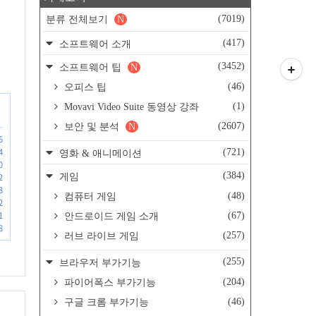
(7019)
분류 전체보기
N
(417)
소프트웨어 소개
(3452)
소프트웨어 팁
N
(46)
오피스 팁
(1)
Movavi Video Suite 동영상 강좌
(2607)
보안 및 분석
N
6
4
(721)
영화 & 애니메이션
0
(384)
게임
2
8
(48)
컴퓨터 게임
2
1
(67)
안드로이드 게임 소개
8
(257)
러브 라이브 게임
(255)
브라우저 부가기능
(204)
파이어폭스 부가기능
(46)
구글 크롬 부가기능