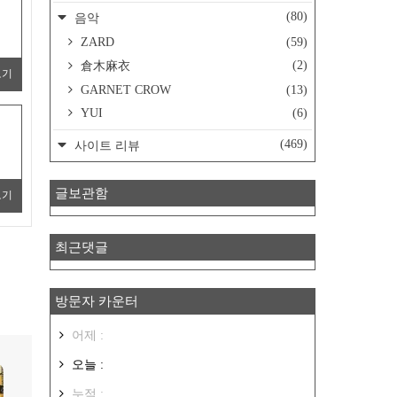
(80)
음악
ZARD
(59)
(2)
倉木麻衣
보기
GARNET CROW
(13)
YUI
(6)
(469)
사이트 리뷰
글보관함
보기
최근댓글
방문자 카운터
어제 :
오늘 :
누적 :