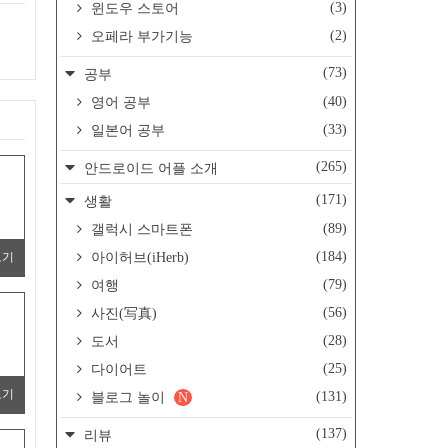
(3)
윈도우 스토어
(2)
오페라 부가기능
(73)
공부
(40)
영어 공부
(33)
일본어 공부
(265)
안드로이드 어플 소개
(171)
생활
(89)
갤럭시 스마트폰
(184)
아이허브(iHerb)
보기
(79)
여행
(56)
사진(写真)
(28)
도서
(25)
다이어트
보기
(131)
블로그 놀이
N
(137)
리뷰