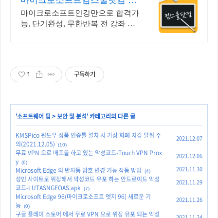
마이크로소프트컴스쿨닷컴 당
일 신청&결제시 기프티콘!
마이크로소프트인강만으로 합격가
능, 단기완성, 무한반복 전 강좌 스
마트폰 학습가능
1
구독하기
'
소프트웨어 팁
>
보안 및 분석
' 카테고리의 다른 글
KMSPico 윈도우 정품 인증툴 설치 시 가상 화폐 지갑 탈취 주
2021.12.07
의(2021.12.05)
(10)
무료 VPN 으로 배포를 하고 있는 악성코드-Touch VPN Prox
2021.12.06
y
(6)
2021.11.30
Microsoft Edge 의 반자동 암호 변경 기능 작동 방법
(4)
성인 사이트로 위장해서 악성코드 유포 하는 안드로이드 악성
2021.11.29
코드-LUTASNGEOAS.apk
(7)
Microsoft Edge 96(마이크로소프트 엣지 96) 새로운 기
2021.11.26
능
(0)
구글 플레이 스토어 에서 무료 VPN 으로 위장 유포 되는 악성
2021.11.24