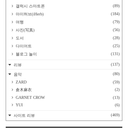
(89)
갤럭시 스마트폰
(184)
아이허브(iHerb)
(79)
여행
(56)
사진(写真)
(28)
도서
(25)
다이어트
(131)
블로그 놀이
(137)
리뷰
(80)
음악
ZARD
(59)
(2)
倉木麻衣
GARNET CROW
(13)
YUI
(6)
(469)
사이트 리뷰