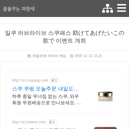
꿈을꾸는 파랑새
일쿠 러브라이브 스쿠패스 助けてあげたいこの
歌で 이벤트 개최
게임/러브 라이브 게임
2018. 12. 22. 21:22
http://m.coupang.com
광고
스쿠 쿠팡 오늘주문 내일도착
로켓배송
하루 종일 무너짐 없는 스쿠, 와우
회원 무료배송으로 만나보세요. 메
이크업 걱정 없이, 오랜 시간 유지
되는 베이스를 쿠팡에서 찾으세요.
http://m.lotteon.com
광고