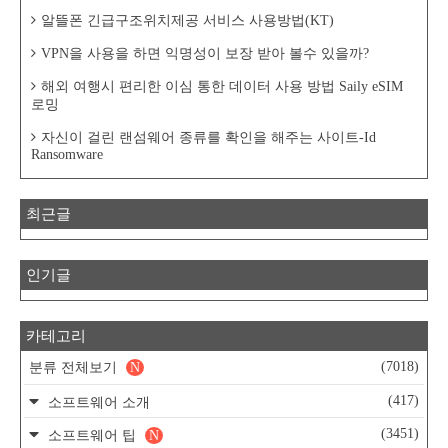
알뜰폰 긴급구조위치제공 서비스 사용방법(KT)
VPN을 사용을 하면 익명성이 보장 받아 볼수 있을까?
해외 여행시 편리한 이심 통한 데이터 사용 방법 Saily eSIM
로밍
자신이 걸린 랜섬웨어 종류를 확인을 해주는 사이트-Id
Ransomware
최근글
인기글
카테고리
(7018)
분류 전체보기
N
(417)
소프트웨어 소개
(3451)
소프트웨어 팁
N