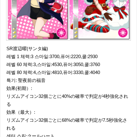
SR渡辺曜(サンタ編)
레벨 1 체력:3 스마일:3700,퓨어:2220,쿨:2930
레벨 60 체력:3,스마일:4530,퓨어:3050,쿨:3760
레벨 80 체력:4,스마일:4810,퓨어:3330,쿨:4040
특기: 聖夜前の福音
効果(初期）:
リズムアイコン32個ごとに40%の確率で判定が4秒強化され
る
効果（最大）:
リズムアイコン32個ごとに68%の確率で判定が7.5秒強化さ
れる
센터 스킬:クールハート