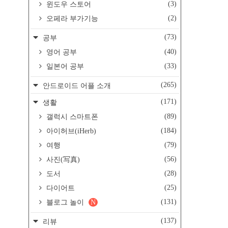
(3)
윈도우 스토어
(2)
오페라 부가기능
(73)
공부
(40)
영어 공부
(33)
일본어 공부
(265)
안드로이드 어플 소개
(171)
생활
(89)
갤럭시 스마트폰
(184)
아이허브(iHerb)
(79)
여행
(56)
사진(写真)
(28)
도서
(25)
다이어트
(131)
블로그 놀이
N
(137)
리뷰