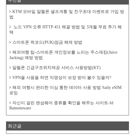
KTM 모바일 알뜰폰 셀프개통 및 친구초대 이벤트로 가입 방
법
노드 VPN 오류 HTTP 451 해결 방법 및 3개월 무료 추가 혜
택
스마트폰 퍽코드(PUK)잠금 해제 방법
해외여행 팁-스마트폰 개인정보를 노리는 주스재킹(Juice
Jacking) 예방 방법
알뜰폰 긴급구조위치제공 서비스 사용방법(KT)
VPN을 사용을 하면 익명성이 보장 받아 볼수 있을까?
해외 여행시 편리한 이심 통한 데이터 사용 방법 Saily eSIM
로밍
자신이 걸린 랜섬웨어 종류를 확인을 해주는 사이트-Id
Ransomware
최근글