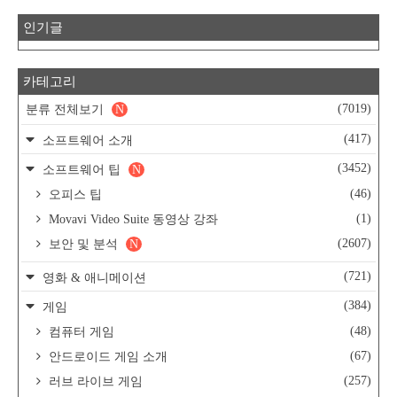
인기글
카테고리
(7019)
분류 전체보기
N
(417)
소프트웨어 소개
(3452)
소프트웨어 팁
N
(46)
오피스 팁
(1)
Movavi Video Suite 동영상 강좌
(2607)
보안 및 분석
N
(721)
영화 & 애니메이션
(384)
게임
(48)
컴퓨터 게임
(67)
안드로이드 게임 소개
(257)
러브 라이브 게임