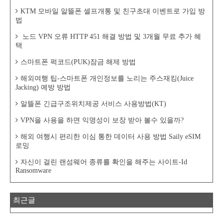
KTM 모바일 알뜰폰 셀프개통 및 친구초대 이벤트로 가입 방
법
노드 VPN 오류 HTTP 451 해결 방법 및 3개월 무료 추가 혜
택
스마트폰 퍽코드(PUK)잠금 해제 방법
해외여행 팁-스마트폰 개인정보를 노리는 주스재킹(Juice
Jacking) 예방 방법
알뜰폰 긴급구조위치제공 서비스 사용방법(KT)
VPN을 사용을 하면 익명성이 보장 받아 볼수 있을까?
해외 여행시 편리한 이심 통한 데이터 사용 방법 Saily eSIM
로밍
자신이 걸린 랜섬웨어 종류를 확인을 해주는 사이트-Id
Ransomware
최근글