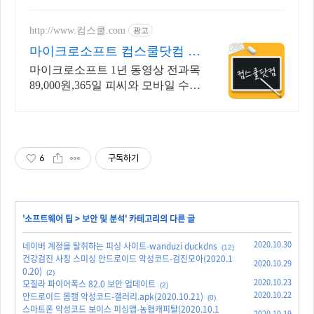
http://www.컴스쿨.com
광고
마이크로소프트 컴스쿨닷컴 당
일 신청&결제시 기프티콘!
마이크로소프트 1년 동영상 전과목
89,000원,365일 피씨와 모바일 수강
가능.
6
구독하기
'
소프트웨어 팁
>
보안 및 분석
' 카테고리의 다른 글
2020.10.30
네이버 계정을 탈취하는 피싱 사이트-wanduzi duckdns
(12)
건강검진 사칭 스미싱 안드로이드 악성코드-검진모아(2020.1
2020.10.29
0.20)
(2)
2020.10.23
모질라 파이어폭스 82.0 보안 업데이트
(2)
2020.10.22
안드로이드 몸캠 악성코드-갤러리.apk(2020.10.21)
(0)
스마트폰 악성코드 보이스 피싱앱-농협캐피탈(2020.10.1
2020.10.19