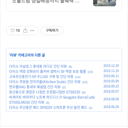
오늘드림 당일배송까지 꿀혜택 놓
치지마세요!
10
구독하기
'
리뷰
' 카테고리의 다른 글
2019.12.30
다이소 아날로그 휴대용 라디오 간단 리뷰
(9)
2019.11.25
다이소 액정 강화유리 풀커버 갤럭시 S9 액정 보호 필름
(10)
2019.06.11
고속무선충전기-EP-P1100 구매 및 간단 리뷰
(14)
2019.05.09
다이소 주방용 전자저울(Kitchen Scale) 간단 리뷰
(10)
2018.09.25
한우몰HAU 통새우 볶음밥 간단 리뷰
(2)
2018.09.07
등산용으로 괜찮은 나침반 초정밀나침반 GTS0530
(6)
씨게이트 바라쿠다 노트북 하드디스크-Seagate BarraCuda
2018.08.06
ST500LM030 간단 리뷰
(0)
2018.06.29
다이소 무선충전 패드 SPEEDY 스마트폰 무선 충전 패드
(2)