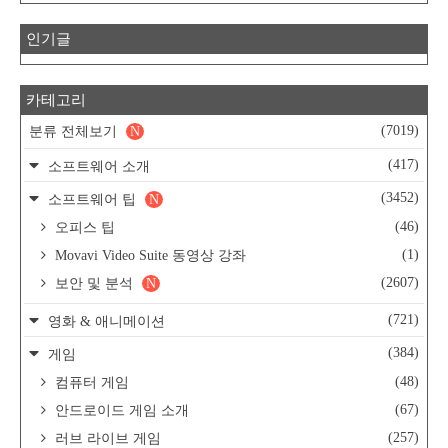
인기글
카테고리
(7019)
분류 전체보기
N
(417)
소프트웨어 소개
(3452)
소프트웨어 팁
N
(46)
오피스 팁
(1)
Movavi Video Suite 동영상 강좌
(2607)
보안 및 분석
N
(721)
영화 & 애니메이션
(384)
게임
(48)
컴퓨터 게임
(67)
안드로이드 게임 소개
(257)
러브 라이브 게임