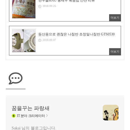
한우몰HAU 통새우 볶음밥 간단 리뷰
2018.09.25
더보기
등산용으로 괜찮은 나침반 초정밀나침반 GTS0530
2018.09.07
더보기
꿈을꾸는 파랑새
IT
분야 크리에이터
Sakai 님의 블로그입니다.