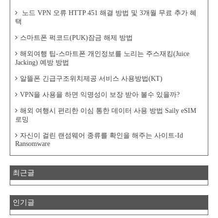
노드 VPN 오류 HTTP 451 해결 방법 및 3개월 무료 추가 혜
택
스마트폰 퍽코드(PUK)잠금 해제 방법
해외여행 팁-스마트폰 개인정보를 노리는 주스재킹(Juice
Jacking) 예방 방법
알뜰폰 긴급구조위치제공 서비스 사용방법(KT)
VPN을 사용을 하면 익명성이 보장 받아 볼수 있을까?
해외 여행시 편리한 이심 통한 데이터 사용 방법 Saily eSIM
로밍
자신이 걸린 랜섬웨어 종류를 확인을 해주는 사이트-Id
Ransomware
최근글
인기글