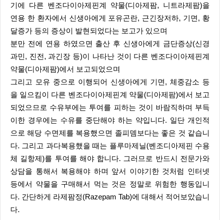
기에 다른 벤조다이아제핀계 약물(디아제팜, 니트라제팜)을
연용 한 환자에서 신생아에게 포유곤란, 근긴장저하, 기면, 황
달증가 등의 증상이 발현되었다는 보고가 있으며
분만 전에 연용 하였으면 출산 후 신생아에게 금단증상(신경
과민, 진전, 과긴장 등)이 나타난 것이 다른 벤조다이아제핀계
약물(디아제팜)에서 보고되었으며
그리고 모유 중으로 이행되어 신생아에게 기면, 체중감소 등
을 일으킴이 다른 벤조다이아제핀계 약물(디아제팜)에서 보고
되었으므로 수유부에는 투여를 피하는 것이 바람직하며 부득
이한 경우에는 수유를 중단해야 하는 약입니다. 일단 개인적
으로 해당 수면제를 복용했으면 졸피뎀보다는 좋은 것 같습니
다. 그리고 과다복용했을 때는 플루마제닐(벤조디아제핀 수용
체 길항제)를 투여를 해야 합니다. 그러므로 반드시 전문가와
상담을 통해서 복용해야 하며 앞서 이야기한 것처럼 인터넷
등에서 약물을 구매해서 먹는 것은 정말로 위험한 행동입니
다. 간단하게 라제팜정(Razepam Tab)에 대해서 적어보았습니
다.