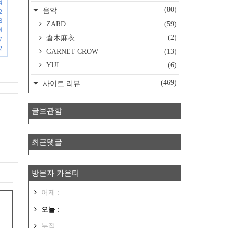
4
(80)
음악
2
8
ZARD
(59)
4
(2)
倉木麻衣
7
2
GARNET CROW
(13)
YUI
(6)
(469)
사이트 리뷰
글보관함
최근댓글
방문자 카운터
어제 :
오늘 :
누적 :