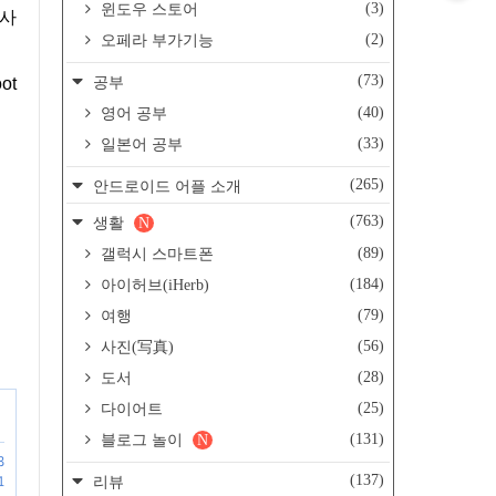
(3)
윈도우 스토어
 사
(2)
오페라 부가기능
(73)
ot
공부
(40)
영어 공부
(33)
일본어 공부
(265)
안드로이드 어플 소개
(763)
생활
N
(89)
갤럭시 스마트폰
(184)
아이허브(iHerb)
(79)
여행
(56)
사진(写真)
(28)
도서
(25)
다이어트
(131)
블로그 놀이
N
3
(137)
1
리뷰