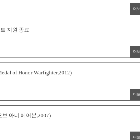
더
2비트 지원 종료
더
of Honor Warfighter,2012)
더
메달 오브 아너 에어본,2007)
더