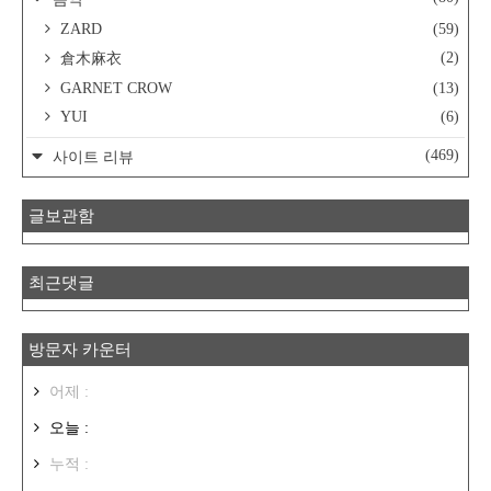
ZARD
(59)
(2)
倉木麻衣
GARNET CROW
(13)
YUI
(6)
(469)
사이트 리뷰
글보관함
최근댓글
방문자 카운터
어제 :
오늘 :
누적 :