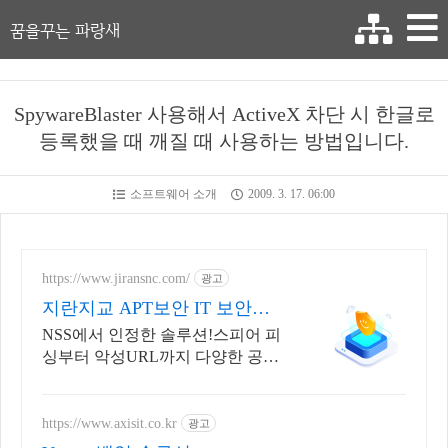
꿈을꾸는 파랑새
SpywareBlaster 사용해서 ActiveX 차단 시 한글로
등록했을 때 깨질 때 사용하는 방법입니다.
소프트웨어 소개
2009. 3. 17. 06:00
https://www.jiransnc.com/
광고
지란지교 APT보안 IT 보안솔
루션 전문기업
NSS에서 인정한 솔루션!스피어 피
싱부터 악성URL까지 다양한 공격
단계 완벽대응!
https://www.axisit.co.kr
광고