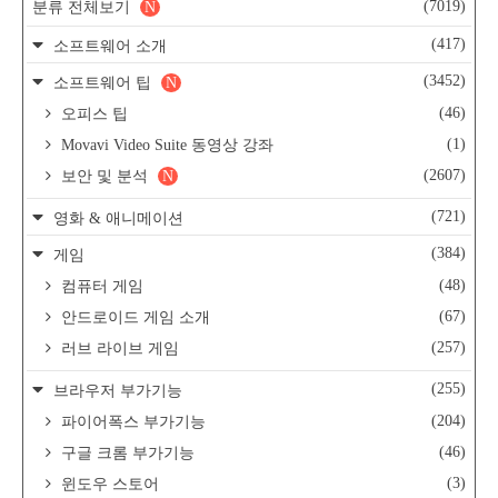
(7019)
분류 전체보기
N
(417)
소프트웨어 소개
(3452)
소프트웨어 팁
N
(46)
오피스 팁
(1)
Movavi Video Suite 동영상 강좌
(2607)
보안 및 분석
N
(721)
영화 & 애니메이션
(384)
게임
(48)
컴퓨터 게임
(67)
안드로이드 게임 소개
(257)
러브 라이브 게임
(255)
브라우저 부가기능
(204)
파이어폭스 부가기능
(46)
구글 크롬 부가기능
(3)
윈도우 스토어