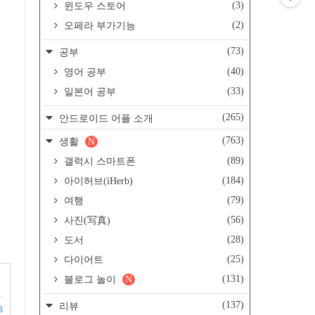
(3)
윈도우 스토어
(2)
오페라 부가기능
(73)
공부
(40)
영어 공부
(33)
일본어 공부
(265)
안드로이드 어플 소개
(763)
생활
N
(89)
갤럭시 스마트폰
(184)
아이허브(iHerb)
(79)
여행
(56)
사진(写真)
(28)
도서
(25)
다이어트
(131)
블로그 놀이
N
(137)
리뷰
8