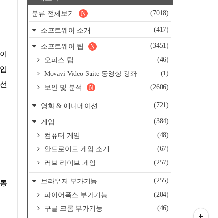
(7018)
분류 전체보기
N
(417)
소프트웨어 소개
(3451)
소프트웨어 팁
N
(46)
오피스 팁
것입
(1)
Movavi Video Suite 동영상 강좌
 선
(2606)
보안 및 분석
N
(721)
영화 & 애니메이션
(384)
게임
(48)
컴퓨터 게임
(67)
안드로이드 게임 소개
(257)
러브 라이브 게임
(255)
브라우저 부가기능
(204)
파이어폭스 부가기능
(46)
구글 크롬 부가기능