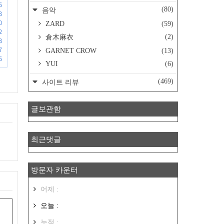
5
(80)
음악
3
0
ZARD
(59)
2
(2)
倉木麻衣
8
7
GARNET CROW
(13)
5
YUI
(6)
(469)
사이트 리뷰
글보관함
최근댓글
방문자 카운터
어제 :
오늘 :
누적 :