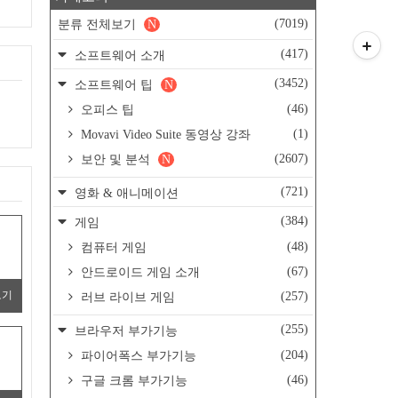
(7019)
분류 전체보기
N
(417)
소프트웨어 소개
(3452)
소프트웨어 팁
N
(46)
오피스 팁
(1)
Movavi Video Suite 동영상 강좌
(2607)
보안 및 분석
N
(721)
영화 & 애니메이션
(384)
게임
(48)
컴퓨터 게임
(67)
안드로이드 게임 소개
보기
(257)
러브 라이브 게임
(255)
브라우저 부가기능
(204)
파이어폭스 부가기능
(46)
구글 크롬 부가기능