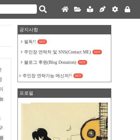
공지사항
필독!!
HOT
주인장 연락처 및 SNS(Contact ME)
HOT
블로그 후원(Blog Donation)
HOT
은
주인장 연락가능 메신저!!
HOT
궁
이
프로필
 높
로
구
 블