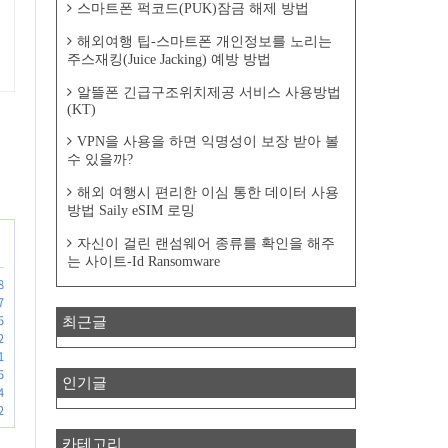
스마트폰 퍽코드(PUK)잠금 해제 방법
해외여행 팁-스마트폰 개인정보를 노리는
주스재킹(Juice Jacking) 예방 방법
알뜰폰 긴급구조위치제공 서비스 사용방법
(KT)
VPN을 사용을 하면 익명성이 보장 받아 볼
수 있을까?
해외 여행시 편리한 이심 통한 데이터 사용
방법 Saily eSIM 로밍
자신이 걸린 랜섬웨어 종류를 확인을 해주
는 사이트-Id Ransomware
8
7
5
최근글
2
1
5
인기글
4
2
카테고리