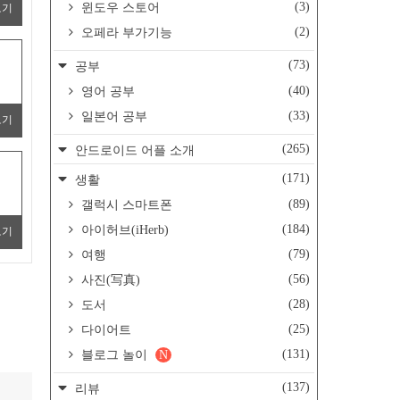
(3)
윈도우 스토어
보기
(2)
오페라 부가기능
(73)
공부
(40)
영어 공부
(33)
일본어 공부
보기
(265)
안드로이드 어플 소개
(171)
생활
(89)
갤럭시 스마트폰
(184)
아이허브(iHerb)
보기
(79)
여행
(56)
사진(写真)
(28)
도서
(25)
다이어트
(131)
블로그 놀이
N
(137)
리뷰