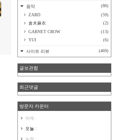
(80)
음악
ZARD
(59)
(2)
倉木麻衣
GARNET CROW
(13)
YUI
(6)
(469)
사이트 리뷰
글보관함
최근댓글
방문자 카운터
어제 :
오늘 :
누적 :