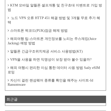
KTM 모바일 알뜰폰 셀프개통 및 친구초대 이벤트로 가입 방
법
노드 VPN 오류 HTTP 451 해결 방법 및 3개월 무료 추가 혜
택
스마트폰 퍽코드(PUK)잠금 해제 방법
해외여행 팁-스마트폰 개인정보를 노리는 주스재킹(Juice
Jacking) 예방 방법
알뜰폰 긴급구조위치제공 서비스 사용방법(KT)
VPN을 사용을 하면 익명성이 보장 받아 볼수 있을까?
해외 여행시 편리한 이심 통한 데이터 사용 방법 Saily eSIM
로밍
자신이 걸린 랜섬웨어 종류를 확인을 해주는 사이트-Id
Ransomware
최근글