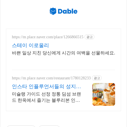
https://m.place.naver.com/place/1266866515
광고
스테이 이로울리
바쁜 일상 지친 당신에게 시간의 여백을 선물하세요.
https://m.place.naver.com/restaurant/1780128233
광고
인스타 인플루언서들의 성지!
한옥에서 즐기는 질좋은 만두
미슐랭 가이드 선정 정통 딤섬 브랜
드 한옥에서 즐기는 블루리본 인증
홍콩 정통 레시피에 따라 주문 즉시
쪄낸 수제 딤섬맛집입니다.